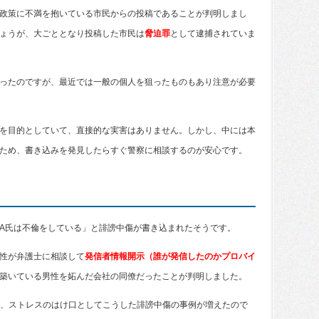
政策に不満を抱いている市民からの投稿であることが判明しまし
ょうが、大ごととなり投稿した市民は
脅迫罪
として逮捕されていま
ったのですが、最近では一般の個人を狙ったものもあり注意が必要
を目的としていて、直接的な実害はありません。しかし、中には本
ため、書き込みを発見したらすぐ警察に相談するのが安心です。
A氏は不倫をしている」と誹謗中傷が書き込まれたそうです。
性が弁護士に相談して
発信者情報開示（誰が発信したのかプロバイ
築いている男性を妬んだ会社の同僚だったことが判明しました。
で、ストレスのはけ口としてこうした誹謗中傷の事例が増えたので