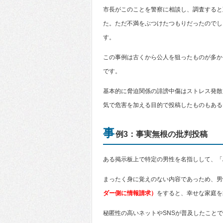
市長がこのことを警察に相談し、調査すると
た。ただ不満をぶつけたつもりだったのでし
す。
この事例は古くから公人を狙ったものが多か
です。
基本的に脅迫関係の誹謗中傷はストレス発散
気で危害を加える目的で投稿したものもある
事
例3：事実無根の批判投稿
ある掲示板上で特定の男性を名指しして、「
まったく身に覚えのない内容であっため、男
ダー側に情報請求）
をすると、幸せな家庭を
秘匿性の高いネットやSNSが普及したこと