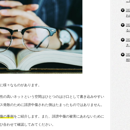
こ
誹
わ
誹
る
誹
き
誹
相
に様々なものがあります。
性の高いネットという空間はひとつのはけ口として書き込みやすい
ス発散のために誹謗中傷された側はたまったものではありません。
傷の事例
をご紹介します。また、誹謗中傷の被害にあわないために
ひ合わせて確認してみてください。