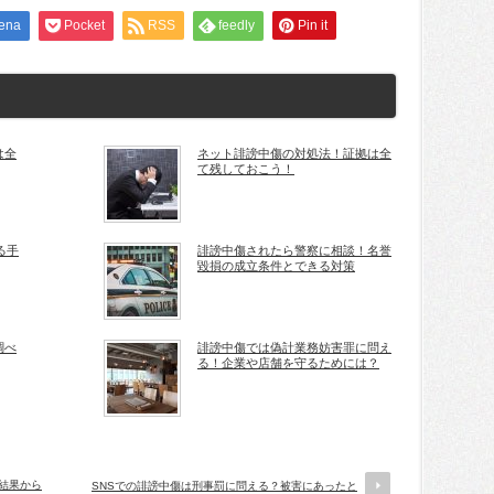
ena
Pocket
RSS
feedly
Pin it
は全
ネット誹謗中傷の対処法！証拠は全
て残しておこう！
る手
誹謗中傷されたら警察に相談！名誉
毀損の成立条件とできる対策
調べ
誹謗中傷では偽計業務妨害罪に問え
る！企業や店舗を守るためには？
索結果から
SNSでの誹謗中傷は刑事罰に問える？被害にあったと