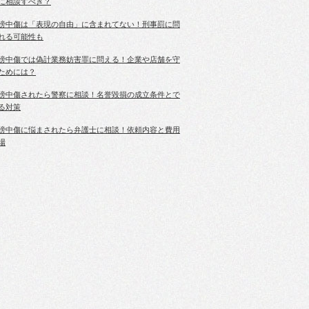
に相談すべき？
謗中傷は「表現の自由」に含まれてない！刑事罰に問
れる可能性も
謗中傷では偽計業務妨害罪に問える！企業や店舗を守
ためには？
謗中傷されたら警察に相談！名誉毀損の成立条件とで
る対策
謗中傷に悩まされたら弁護士に相談！依頼内容と費用
場