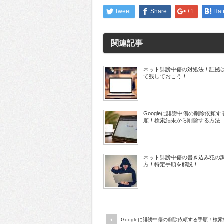
Tweet
Share
+1
Hat
関連記事
ネット誹謗中傷の対処法！証拠
て残しておこう！
Googleに誹謗中傷の削除依頼す
順！検索結果から削除する方法
ネット誹謗中傷の書き込み犯の
方！特定手順を解説！
Googleに誹謗中傷の削除依頼する手順！検