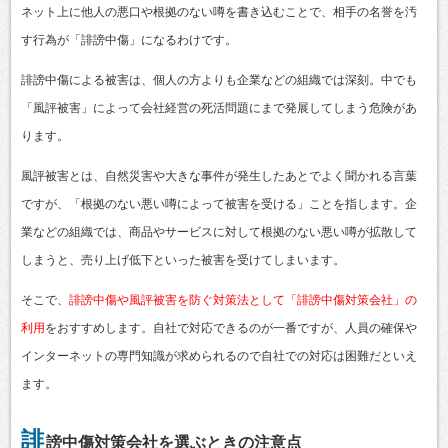
ネット上に他人の悪口や根拠のない噂を書き込むことで、相手の名誉を汚
す行為が「誹謗中傷」になるわけです。
誹謗中傷による被害は、個人の方よりも企業などの組織では深刻。中でも
「風評被害」によって会社経営の死活問題にまで発展してしまう危険があ
ります。
風評被害とは、自然災害や大きな事件が発生したあとでよく聞かれる言葉
ですが、「根拠のない悪い噂によって被害を受ける」ことを指します。企
業などの組織では、商品やサービスに対して根拠のない悪い噂が拡散して
しまうと、売り上げ低下といった被害を受けてしまいます。
そこで、
誹謗中傷や風評被害を防ぐ対策法として「誹謗中傷対策会社」の
利用
をおすすめします。自社で対応できるのが一番ですが、人員の確保や
インターネットの専門知識が求められるので自社での対応は困難だといえ
ます。
誹
謗中傷対策会社を選ぶときの注意点