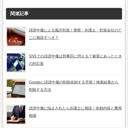
関連記事
誹謗中傷による風評対策！警察・弁護士・対策会社のど
こに相談すべき？
SNSでの誹謗中傷は刑事罰に問える？被害にあったとき
の対応策
Googleに誹謗中傷の削除依頼する手順！検索結果から
削除する方法
誹謗中傷に悩まされたら弁護士に相談！依頼内容と費用
相場