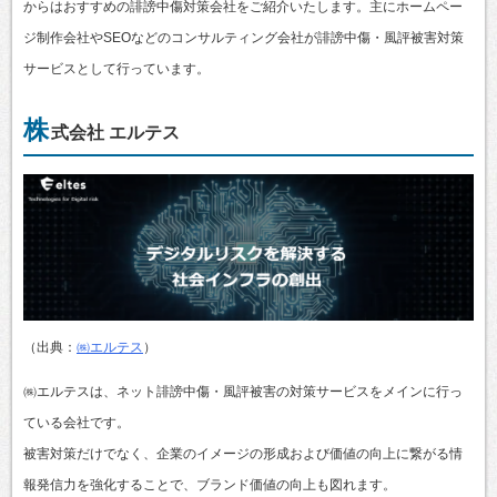
からはおすすめの誹謗中傷対策会社をご紹介いたします。主にホームペー
ジ制作会社やSEOなどのコンサルティング会社が誹謗中傷・風評被害対策
サービスとして行っています。
株
式会社 エルテス
（出典：
㈱エルテス
）
㈱エルテスは、ネット誹謗中傷・風評被害の対策サービスをメインに行っ
ている会社です。
被害対策だけでなく、企業のイメージの形成および価値の向上に繋がる情
報発信力を強化することで、ブランド価値の向上も図れます。