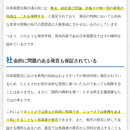
日本国憲法第21条1項には「
集会、結社及び言論、出版その他一切の表現の
自由は、これを保障する
」と規定されており、過去の判例においても自由
な意見や情報が自己の思想及び人格形成に欠かせないものとしています。
つまり、どのような発信手段、発信内容であれ日本国憲法ではその権利を
認めているのです。
社
会的に問題のある発言も保証されている
日本国憲法における表現の自由はおよそすべての発信内容に適応されてい
るため、たとえそれが反社会的な思想に基づいたものであっても制限する
ことはありません。まさに「国民の権利を第一」とする民主主義国家なら
ではの考えです。
これにより
ネット上では誰もが自由に投稿でき、ニュースでは政権をあま
り気にすることなく有識者が発言
できます。また、相手の発言に対して反
論する権利もあるため、最近では有識者の発言からSNSが炎上することも