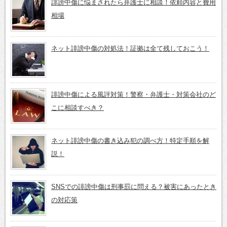
誹謗中傷に悩まされたら弁護士に相談！依頼内容と費用
相場
ネット誹謗中傷の対処法！証拠は全て残しておこう！
誹謗中傷による風評対策！警察・弁護士・対策会社のど
こに相談すべき？
ネット誹謗中傷の書き込み犯の調べ方！特定手順を解
説！
SNSでの誹謗中傷は刑事罰に問える？被害にあったとき
の対応策