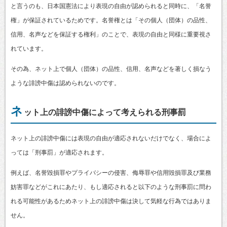
と言うのも、日本国憲法により表現の自由が認められると同時に、「名誉
権」が保証されているためです。名誉権とは「その個人（団体）の品性、
信用、名声などを保証する権利」のことで、表現の自由と同様に重要視さ
れています。
その為、ネット上で個人（団体）の品性、信用、名声などを著しく損なう
ような誹謗中傷は認められないのです。
ネ
ット上の誹謗中傷によって考えられる刑事罰
ネット上の誹謗中傷には表現の自由が適応されないだけでなく、場合によ
っては「刑事罰」が適応されます。
例えば、名誉毀損罪やプライバシーの侵害、侮辱罪や信用毀損罪及び業務
妨害罪などがこれにあたり、もし適応されると以下のような刑事罰に問わ
れる可能性があるためネット上の誹謗中傷は決して気軽な行為ではありま
せん。