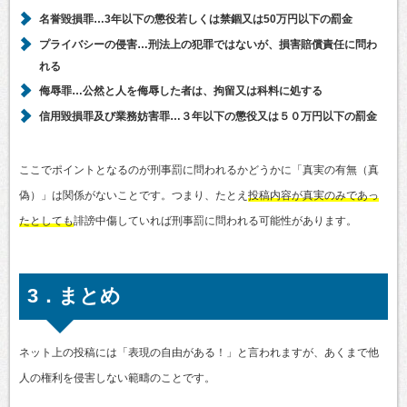
名誉毀損罪…3年以下の懲役若しくは禁錮又は50万円以下の罰金
プライバシーの侵害…刑法上の犯罪ではないが、損害賠償責任に問わ
れる
侮辱罪…公然と人を侮辱した者は、拘留又は科料に処する
信用毀損罪及び業務妨害罪…３年以下の懲役又は５０万円以下の罰金
ここでポイントとなるのが刑事罰に問われるかどうかに「真実の有無（真
偽）」は関係がないことです。つまり、たとえ
投稿内容が真実のみであっ
たとしても
誹謗中傷していれば刑事罰に問われる可能性があります。
3．まとめ
ネット上の投稿には「表現の自由がある！」と言われますが、あくまで他
人の権利を侵害しない範疇のことです。